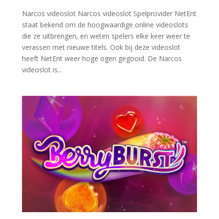
Narcos videoslot Narcos videoslot Spelprovider NetEnt
staat bekend om de hoogwaardige online videoslots
die ze uitbrengen, en weten spelers elke keer weer te
verassen met nieuwe titels. Ook bij deze videoslot
heeft NetEnt weer hoge ogen gegooid. De Narcos
videoslot is...