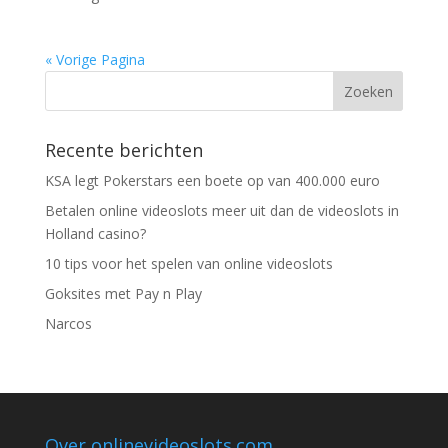
« Vorige Pagina
Recente berichten
KSA legt Pokerstars een boete op van 400.000 euro
Betalen online videoslots meer uit dan de videoslots in
Holland casino?
10 tips voor het spelen van online videoslots
Goksites met Pay n Play
Narcos
Over onlinevideoslots.com