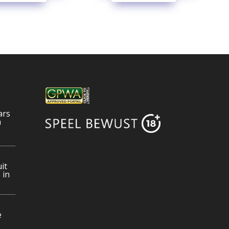
ars
n
it
 in
e