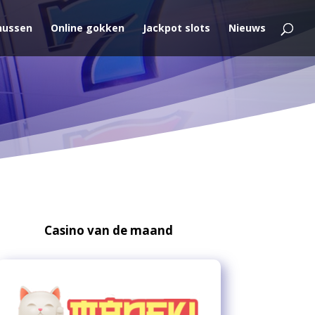
nussen
Online gokken
Jackpot slots
Nieuws
Casino van de maand