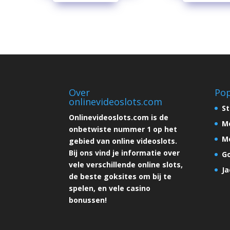
Over
Pop
onlinevideoslots.com
St
Onlinevideoslots.com is de
M
onbetwiste nummer 1 op het
M
gebied van online videoslots.
Bij ons vind je informatie over
Go
vele verschillende online slots,
Ja
de
beste goksites
om bij te
spelen, en vele casino
bonussen!