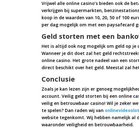
Vrijwel alle online casino’s bieden ook de b
verkrijgen bij supermarkten, benzinestations
koop in de waarden van 10, 20, 50 of 100 euro
per dag mogelijk om met een paysafecard ge
Geld storten met een bank
Het is altijd ook nog mogelijk om geld op je
Wanneer je dit doet zal het geld rechtstre
online casino. Het grote nadeel van een stor
direct beschikt over het geld. Meestal zal 
Conclusie
Zoals je kan lezen zijn er genoeg mogelijkhe
account. Veilig geld storten bij een online 
veilig en betrouwbaar casino! Wil je zeker w
te spelen? Dan raden wij van
onlinevideoslo
website tegenkomt. Wij hebben namelijk al d
waaronder veiligheid en betrouwbaarheid.