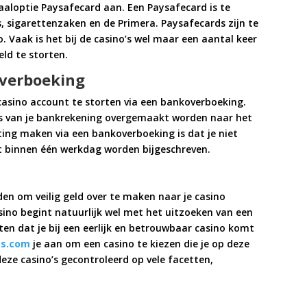
etaaloptie Paysafecard aan. Een Paysafecard is te
, sigarettenzaken en de Primera. Paysafecards zijn te
. Vaak is het bij de casino’s wel maar een aantal keer
ld te storten.
overboeking
 casino account te storten via een bankoverboeking.
eks van je bankrekening overgemaakt worden naar het
ting maken via een bankoverboeking is dat je niet
het binnen één werkdag worden bijgeschreven.
den om veilig geld over te maken naar je casino
casino begint natuurlijk wel met het uitzoeken van een
eten dat je bij een eerlijk en betrouwbaar casino komt
ts.com
je aan om een casino te kiezen die je op deze
eze casino’s gecontroleerd op vele facetten,