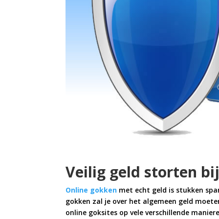
Veilig geld storten bi
Online gokken
met echt geld is stukken span
gokken zal je over het algemeen geld moeten s
online goksites op vele verschillende maniere