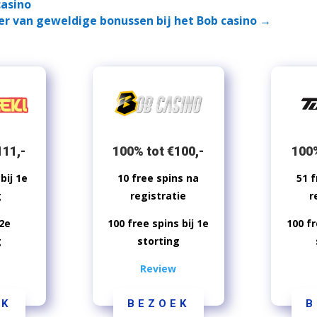
asino
er van geweldige bonussen bij het Bob casino
→
111,-
100% tot €100,-
100%
bij 1e
10 free spins na
51 f
g
registratie
r
 2e
100 free spins bij 1e
100 fr
g
storting
Review
EK
BEZOEK
B