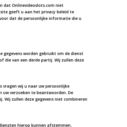
jn dat Onlinevideoslots.com niet
ite geeft u aan het privacy beleid te
voor dat de persoonlijke informatie die u
ze gegevens worden gebruikt om de dienst
 die van een derde partij. Wij zullen deze
s vragen wij u naar uw persoonlijke
 en uw verzoeken te beantwoorden. De
j. Wij zullen deze gegevens niet combineren
e diensten hierop kunnen afstemmen.