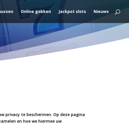
nussen
Online gokken
Jackpot slots
Nieuws
m uw privacy te beschermen. Op deze pagina
rzamelen en hoe we hiermee uw