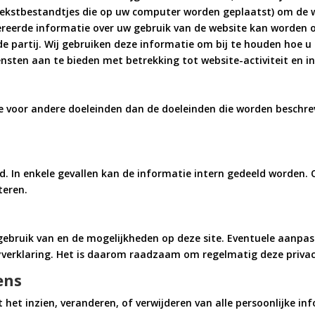
tekstbestandtjes die op uw computer worden geplaatst) om de w
ereerde informatie over uw gebruik van de website kan worden o
de partij. Wij gebruiken deze informatie om bij te houden hoe u
iensten aan te bieden met betrekking tot website-activiteit en i
voor andere doeleinden dan de doeleinden die worden beschreve
.
. In enkele gevallen kan de informatie intern gedeeld worden.
teren.
gebruik van en de mogelijkheden op deze site. Eventuele aanpas
cyverklaring. Het is daarom raadzaam om regelmatig deze privac
ens
t het inzien, veranderen, of verwijderen van alle persoonlijke i