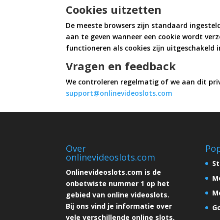
Cookies uitzetten
De meeste browsers zijn standaard ingestel
aan te geven wanneer een cookie wordt verzo
functioneren als cookies zijn uitgeschakeld 
Vragen en feedback
We controleren regelmatig of we aan dit pri
support@onlinevideoslots.com
Over
Pop
onlinevideoslots.com
St
Onlinevideoslots.com is de
M
onbetwiste nummer 1 op het
M
gebied van online videoslots.
Bij ons vind je informatie over
Go
vele verschillende online slots,