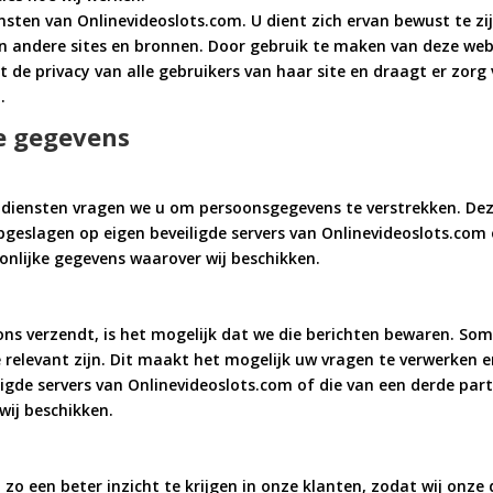
ensten van Onlinevideoslots.com. U dient zich ervan bewust te zi
an andere sites en bronnen. Door gebruik te maken van deze webs
 de privacy van alle gebruikers van haar site en draagt er zorg 
.
e gegevens
 diensten vragen we u om persoonsgegevens te verstrekken. De
eslagen op eigen beveiligde servers van Onlinevideoslots.com of
nlijke gegevens waarover wij beschikken.
ns verzendt, is het mogelijk dat we die berichten bewaren. Som
e relevant zijn. Dit maakt het mogelijk uw vragen te verwerken
gde servers van Onlinevideoslots.com of die van een derde parti
wij beschikken.
zo een beter inzicht te krijgen in onze klanten, zodat wij onz