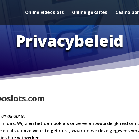
Online videoslots
Online goksites
Casino bo
Privacybeleid
eoslots.com
p
01-08-2019
.
lt in ons. Wij zien het dan ook als onze verantwoordelijkheid o
elen als u onze website gebruikt, waarom we deze gegevens ve
ies hoe wij werken.