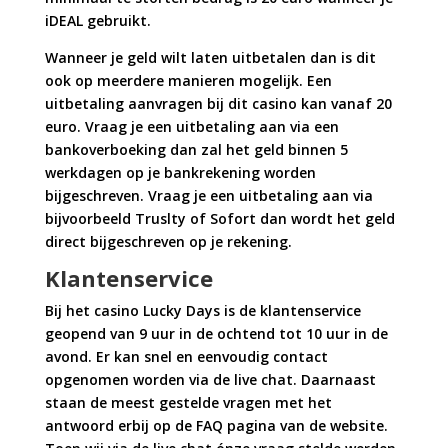
iDEAL gebruikt.
Wanneer je geld wilt laten uitbetalen dan is dit
ook op meerdere manieren mogelijk. Een
uitbetaling aanvragen bij dit casino kan vanaf 20
euro. Vraag je een uitbetaling aan via een
bankoverboeking dan zal het geld binnen 5
werkdagen op je bankrekening worden
bijgeschreven. Vraag je een uitbetaling aan via
bijvoorbeeld Truslty of Sofort dan wordt het geld
direct bijgeschreven op je rekening.
Klantenservice
Bij het casino Lucky Days is de klantenservice
geopend van 9 uur in de ochtend tot 10 uur in de
avond. Er kan snel en eenvoudig contact
opgenomen worden via de live chat. Daarnaast
staan de meest gestelde vragen met het
antwoord erbij op de FAQ pagina van de website.