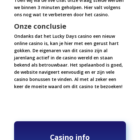
Toen wij via de live chat ónze vraag stelde werden
we binnen 3 minuten geholpen. Hier valt volgens
ons nog wat te verbeteren door het casino.
Onze conclusie
Ondanks dat het Lucky Days casino een nieuw
online casino is, kan je hier met een gerust hart
gokken. De eigenaren van dit casino zijn al
jarenlang actief in de casino wereld en staan
bekend als betrouwbaar. Het spelaanbod is goed,
de website navigeert eenvoudig en er zijn vele
casino bonussen te vinden. Al met al zeker een
keer de moeite waard om dit casino te bezoeken!
Casino info