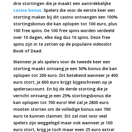
drie stortingen die je maakt een aantrekkelijke
casino bonus
. Spelers die voor de eerste keer een
storting maken bij dit casino ontvangen een 100%
stortingsbonus die kan oplopen tot 100 euro, plus
100 free spins. De 100 free spins worden verdeeld
over 10 dagen, elke dag dus 10 spins. Deze free
spins zijn in te zetten op de populaire videoslot
Book of Dead.
Wanneer je als spelers voor de tweede keer een
storting maakt ontvang je een 50% bonus die kan
oplopen tot 200 euro. Dit betekend wanneer je 400
euro stort, je 600 euro krijgt bijgeschreven op je
spelersaccount. En bij de derde storting die je
verricht ontvang je een 25% stortingsbonus die
kan oplopen tot 700 euro! Wel zal je 2800 euro
moeten storten om de volledige bonus van 700
euro te kunnen claimen. Dit zal niet voor veel
spelers zijn weggelegd maar ook wanneer je 100
euro stort, krijg je toch maar even 25 euro extra!