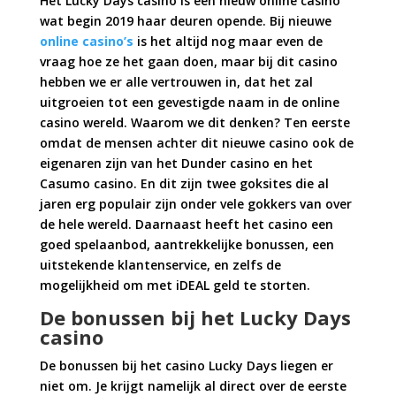
Het Lucky Days casino is een nieuw online casino
wat begin 2019 haar deuren opende. Bij nieuwe
online casino’s
is het altijd nog maar even de
vraag hoe ze het gaan doen, maar bij dit casino
hebben we er alle vertrouwen in, dat het zal
uitgroeien tot een gevestigde naam in de online
casino wereld. Waarom we dit denken? Ten eerste
omdat de mensen achter dit nieuwe casino ook de
eigenaren zijn van het Dunder casino en het
Casumo casino. En dit zijn twee goksites die al
jaren erg populair zijn onder vele gokkers van over
de hele wereld. Daarnaast heeft het casino een
goed spelaanbod, aantrekkelijke bonussen, een
uitstekende klantenservice, en zelfs de
mogelijkheid om met iDEAL geld te storten.
De bonussen bij het Lucky Days
casino
De bonussen bij het casino Lucky Days liegen er
niet om. Je krijgt namelijk al direct over de eerste