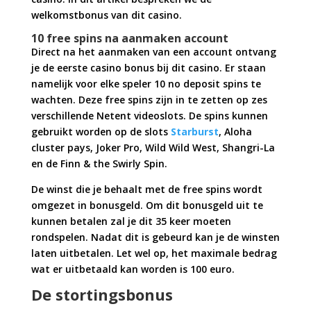
welkomstbonus van dit casino.
10 free spins na aanmaken account
Direct na het aanmaken van een account ontvang
je de eerste casino bonus bij dit casino. Er staan
namelijk voor elke speler 10 no deposit spins te
wachten. Deze free spins zijn in te zetten op zes
verschillende Netent videoslots. De spins kunnen
gebruikt worden op de slots
Starburst
, Aloha
cluster pays, Joker Pro, Wild Wild West, Shangri-La
en de Finn & the Swirly Spin.
De winst die je behaalt met de free spins wordt
omgezet in bonusgeld. Om dit bonusgeld uit te
kunnen betalen zal je dit 35 keer moeten
rondspelen. Nadat dit is gebeurd kan je de winsten
laten uitbetalen. Let wel op, het maximale bedrag
wat er uitbetaald kan worden is 100 euro.
De stortingsbonus