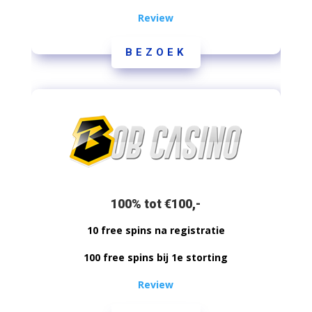
Review
BEZOEK
100% tot €100,-
10 free spins na registratie
100 free spins bij 1e storting
Review